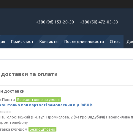
+380 (96) 153-20-50
+380 (50) 472-05-58
ция
Прайс-лист
Контакты
Последние новости
О нас
Дос
 доставки та оплати
и доставки
а Пошта
Безкоштовно за умови
коштовно при вартості замовлення від 9450 ₴.
овивіз
иїв, Голосіївський р-н, вул. Промислова, 2 (метро Видубичі) Переконлив
ером телефону.
тавка кур'єром
Безкоштовно