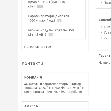
Ідмар КВ-ЖСН (150-1140
Тра
кВт)
11
Парогенератори Ідмар (200-
Способ
1000 кг пари/год.)
6
Піс
Блочно-модульні котельні (50
Гот
кВт - 5 мВт)
1
Опл
Полезные статьи
Гарант
Контакти
Не вико
Котлы и парогенераторы "Идмар
Украина" ООО "ТЕПЛОСФЕРА ГРУПП" г.
Киев, Промышленная, 2 (м. Выдубичи)