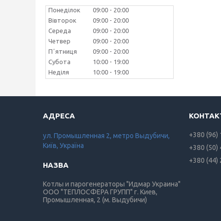
Понеділок
09:00
20:00
Вівторок
09:00
20:00
Середа
09:00
20:00
Четвер
09:00
20:00
Пʼятниця
09:00
20:00
Субота
10:00
19:00
Неділя
10:00
19:00
+380 (96)
ул. Промышленная 2, метро Выдубичи,
Київ, Україна
+380 (50)
+380 (44)
Котлы и парогенераторы "Идмар Украина"
ООО "ТЕПЛОСФЕРА ГРУПП" г. Киев,
Промышленная, 2 (м. Выдубичи)