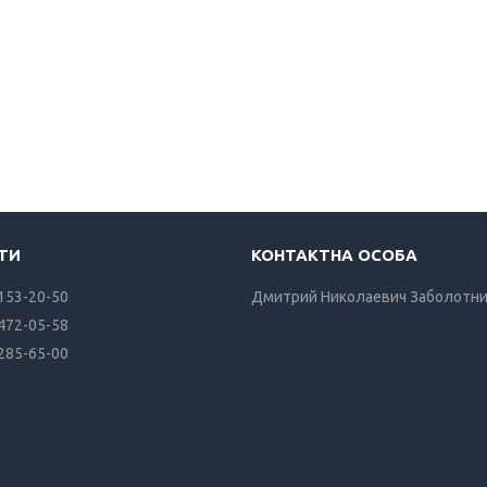
 153-20-50
Дмитрий Николаевич Заболотн
 472-05-58
 285-65-00