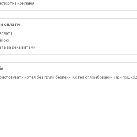
нспортна компанія
и оплати
ляплата
івкою
ата за реквізитами
ія:
ристовувати котел без групи безпеки. Котел опломбований. При пошкод