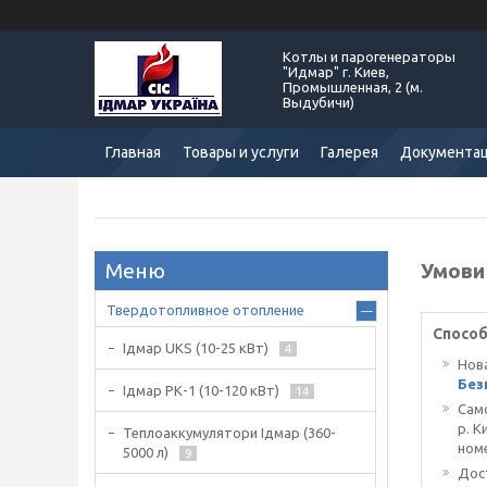
Котлы и парогенераторы
"Идмар" г. Киев,
Промышленная, 2 (м.
Выдубичи)
Главная
Товары и услуги
Галерея
Документа
Умови
Твердотопливное отопление
Способ
Ідмар UKS (10-25 кВт)
4
Нов
Без
Ідмар РК-1 (10-120 кВт)
14
Сам
р. К
Теплоаккумулятори Ідмар (360-
ном
5000 л)
9
Дос