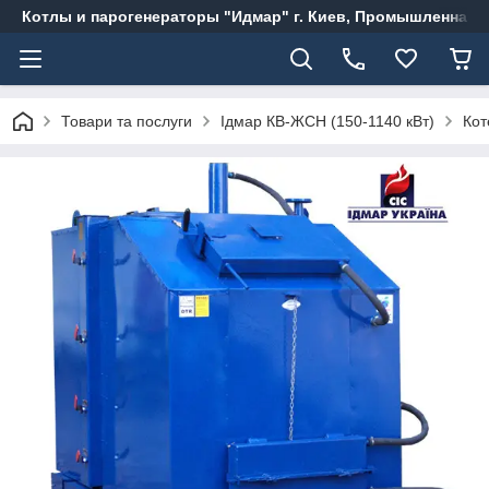
Котлы и парогенераторы "Идмар" г. Киев, Промышленная, 
Товари та послуги
Ідмар КВ-ЖСН (150-1140 кВт)
Кот