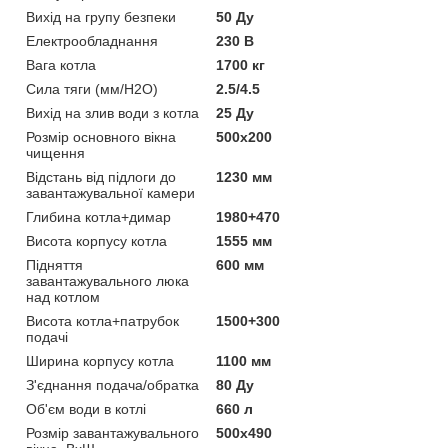
Вихід на групу безпеки
50 Ду
Електрообладнання
230 В
Вага котла
1700 кг
Сила тяги (мм/Н2О)
2.5/4.5
Вихід на злив води з котла
25 Ду
Розмір основного вікна
500х200
чищення
Відстань від підлоги до
1230 мм
завантажувальної камери
Глибина котла+димар
1980+470
Висота корпусу котла
1555 мм
Підняття
600 мм
завантажувального люка
над котлом
Висота котла+патрубок
1500+300
подачі
Ширина корпусу котла
1100 мм
З'єднання подача/обратка
80 Ду
Об'єм води в котлі
660 л
Розмір завантажувального
500х490