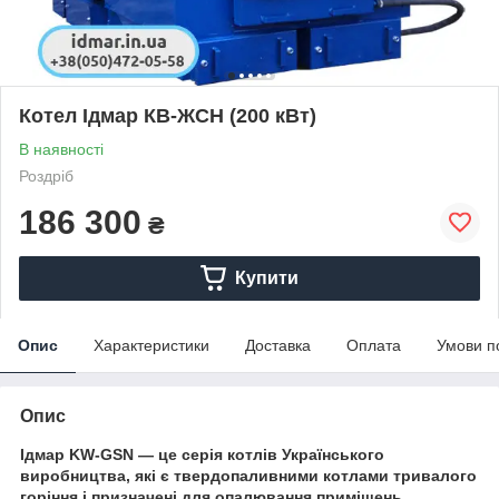
Котел Ідмар КВ-ЖСН (200 кВт)
В наявності
Роздріб
186 300
₴
Купити
Опис
Характеристики
Доставка
Оплата
Умови п
Опис
Ідмар KW-GSN — це серія котлів Українського
виробництва, які є твердопаливними котлами тривалого
горіння і призначені для опалювання приміщень