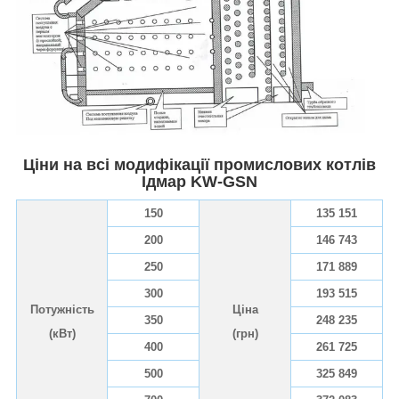
Ціни на всі модифікації промислових котлів
Ідмар KW-GSN
150
135 151
200
146 743
250
171 889
300
193 515
Потужність
Ціна
350
248 235
(кВт)
(грн)
400
261 725
500
325 849