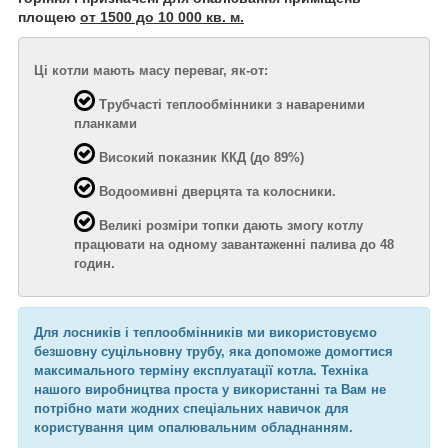
площею
от 1500 до 10 000 кв. м.
Ці котли мають масу переваг, як-от:
Трубчасті теплообмінники з навареними
планками
Високий показник ККД (до 89%)
Водоомивні дверцята та колосники.
Великі розміри топки дають змогу котлу
працювати на одному завантаженні палива до 48
годин.
Для лосників і теплообмінників ми використовуємо
безшовну суцільновну трубу, яка допоможе домогтися
максимального терміну експлуатації котла. Техніка
нашого виробництва проста у використанні та Вам не
потрібно мати жодних спеціальних навичок для
користування цим опалювальним обладнанням.