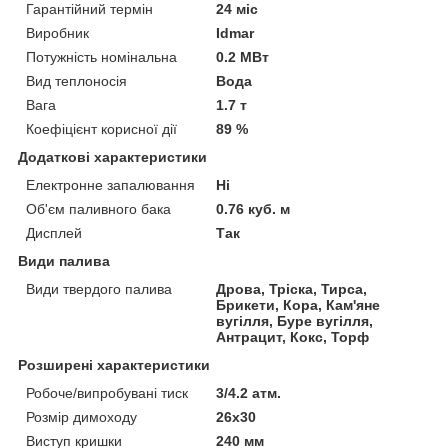
Гарантійний термін
24 міс
Виробник
Idmar
Потужність номінальна
0.2 МВт
Вид теплоносія
Вода
Вага
1.7 т
Коефіцієнт корисної дії
89 %
Додаткові характеристики
Електронне запалювання
Ні
Об'єм паливного бака
0.76 куб. м
Дисплей
Так
Види палива
Види твердого палива
Дрова, Тріска, Тирса,
Брикети, Кора, Кам'яне
вугілля, Буре вугілля,
Антрацит, Кокс, Торф
Розширені характеристики
Робоче/випробувані тиск
3/4.2 атм.
Розмір димоходу
26х30
Виступ кришки
240 мм