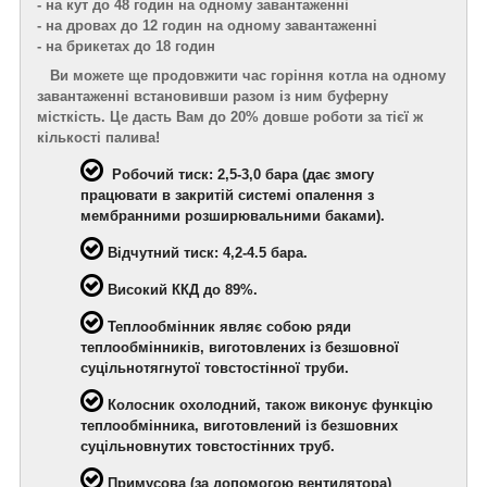
- на кут до 48 годин на одному завантаженні
- на дровах до 12 годин на одному завантаженні
- на брикетах до 18 годин
Ви можете ще продовжити час горіння котла на одному
завантаженні встановивши разом із ним буферну
місткість. Це дасть Вам до 20% довше роботи за тієї ж
кількості палива!
Робочий тиск: 2,5-3,0 бара (дає змогу
працювати в закритій системі опалення з
мембранними розширювальними баками).
Відчутний тиск: 4,2-4.5 бара.
Високий ККД до 89%.
Теплообмінник являє собою ряди
теплообмінників, виготовлених із безшовної
суцільнотягнутої товстостінної труби.
Колосник охолодний, також виконує функцію
теплообмінника, виготовлений із безшовних
суцільновнутих товстостінних труб.
Примусова (за допомогою вентилятора)