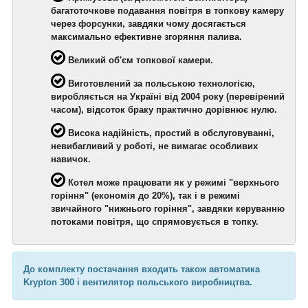
багатоточкове подавання повітря в топкову камеру
через форсунки, завдяки чому досягається
максимально ефективне згоряння палива.
Великий об'єм топкової камери.
Виготовлений за польською технологією,
виробляється на Україні від 2004 року (перевірений
часом), відсоток браку практично дорівнює нулю.
Висока надійність, простий в обслуговуванні,
невибагливий у роботі, не вимагає особливих
навичок.
Котел
може працювати як у режимі "верхнього
горіння" (економія до 20%), так і в режимі
звичайного "нижнього горіння", завдяки керуванню
потоками повітря, що спрямовується в топку.
До комплекту постачання входить також автоматика
Krypton 300 і вентилятор польського виробництва.