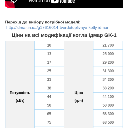
Перехід до вибору потрібної моделі:
http://idmar.in.ua/g17616014-tverdotoplivnye-kotly-idmar
Ціни на всі модифікації котла Ідмар GK-1
10
21 700
13
25 000
17
29 200
25
31 300
31
34 200
38
38 200
Потужність
Ціна
44
44 100
(кВт)
(грн)
50
50 000
65
58 300
75
68 500