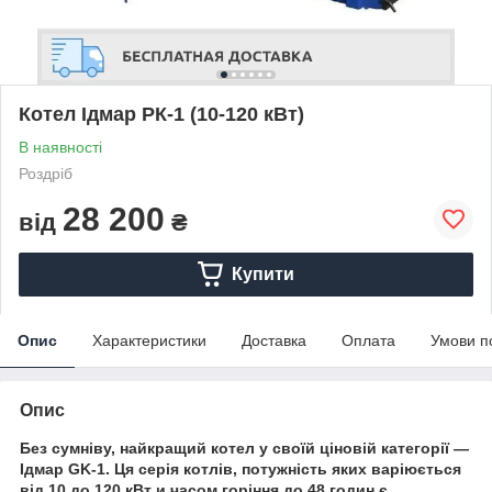
Котел Ідмар РК-1 (10-120 кВт)
В наявності
Роздріб
28 200
від
₴
Купити
Опис
Характеристики
Доставка
Оплата
Умови п
Опис
Без сумніву, найкращий котел у своїй ціновій категорії —
Ідмар GK-1. Ця серія котлів, потужність яких варіюється
від 10 до 120 кВт и
часом горіння до 48 годин
є