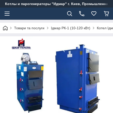
Котлы и парогенераторы "Идмар" г. Киев, Промышленная, 
Товари та послуги
Ідмар РК-1 (10-120 кВт)
Котел Ідм