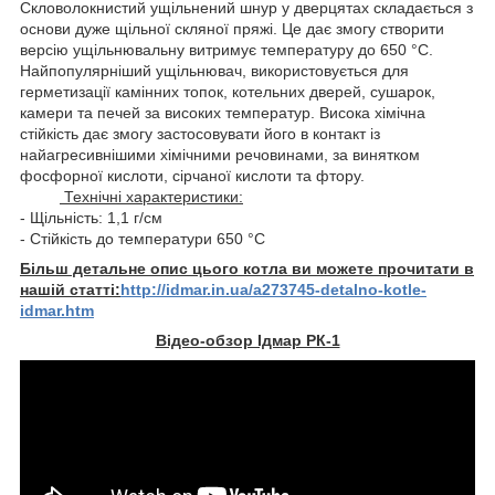
Скловолокнистий ущільнений шнур у дверцятах складається з
основи дуже щільної скляної пряжі. Це дає змогу створити
версію ущільнювальну витримує температуру до 650 °C.
Найпопулярніший ущільнювач, використовується для
герметизації камінних топок, котельних дверей, сушарок,
камери та печей за високих температур. Висока хімічна
стійкість дає змогу застосовувати його в контакт із
найагресивнішими хімічними речовинами, за винятком
фосфорної кислоти, сірчаної кислоти та фтору.
Технічні характеристики:
- Щільність: 1,1 г/см
- Стійкість до температури 650 °C
Більш детальне опис цього котла ви можете прочитати в
нашій статті:
http://idmar.in.ua/a273745-detalno-kotle-
idmar.htm
Відео-обзор Ідмар РК-1